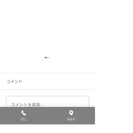
夏季休暇のお知らせ
6/2(火)診療
知らせ
日ごろより当院をご利用いた
コメント
だきましてありがとうござい
日ごろより当院を
ます。 誠に勝手ながら、8月
だきましてありが
13日(木)から16日(日)まで夏
ます。 6月2日(火
コメントを追加…
季休暇とさせていただきま
を変更させていた
す。 よろしくお願いいたしま
6/2(火) AM11：
TEL
MAP
す。
通常診療となりま
をお掛けしますが