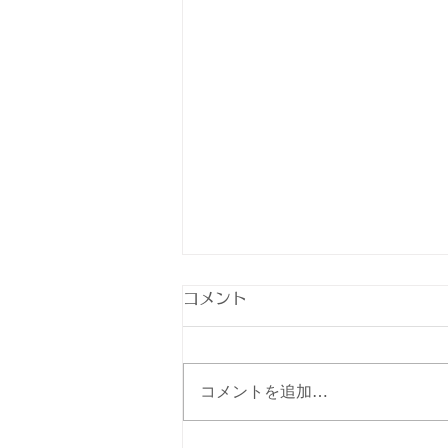
8/22(土)午後休診のお知らせ
コメント
日ごろより当院をご利用いただき
ましてありがとうございます。
誠に勝手ながら、8月22日(土)午
コメントを追加…
後は休診とさせていただきます。
ご迷惑をお掛けしますが、よろし