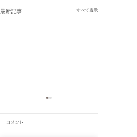
すべて表示
最新記事
夏季休暇のお知らせ
6/2(火)診療
知らせ
日ごろより当院をご利用いた
コメント
だきましてありがとうござい
日ごろより当院を
ます。 誠に勝手ながら、8月
だきましてありが