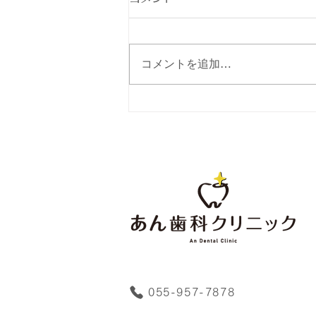
日ごろより当院をご利用いただき
ましてありがとうございます。
誠に勝手ながら、8月22日(土)午
コメントを追加…
後は休診とさせていただきます。
ご迷惑をお掛けしますが、よろし
くお願いいたします。
055-957-7878